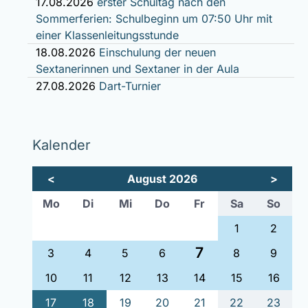
17.08.2026
erster Schultag nach den
Sommerferien: Schulbeginn um 07:50 Uhr mit
einer Klassenleitungsstunde
18.08.2026
Einschulung der neuen
Sextanerinnen und Sextaner in der Aula
27.08.2026
Dart-Turnier
Kalender
<
August 2026
>
ntag
enstag
ttwoch
nnerstag
eitag
mstag
nnta
Mo
Di
Mi
Do
Fr
Sa
So
1
2
7
3
4
5
6
8
9
10
11
12
13
14
15
16
17
18
19
20
21
22
23