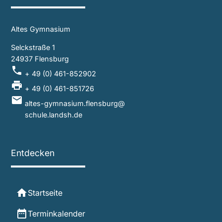
Altes Gymnasium
Selckstraße 1
24937 Flensburg
local_phone
+ 49 (0) 461-852902
local_printshop
+ 49 (0) 461-851726
mail
altes-gymnasium.flensburg@
schule.landsh.de
Entdecken
home
Startseite
date_range
Terminkalender