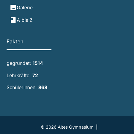
image
Galerie
book
A bis Z
Fakten
gegründet:
1566
Lehrkräfte:
74
SchülerInnen:
898
© 2026 Altes Gymnasium