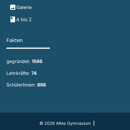
image
Galerie
book
A bis Z
Fakten
gegründet:
1566
Lehrkräfte:
74
SchülerInnen:
898
© 2026 Altes Gymnasium