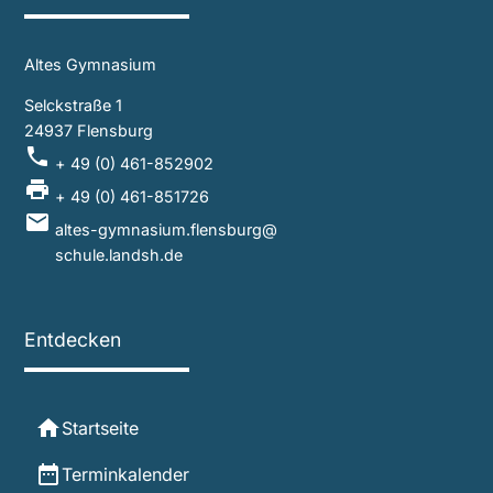
Altes Gymnasium
Selckstraße 1
24937 Flensburg
local_phone
+ 49 (0) 461-852902
local_printshop
+ 49 (0) 461-851726
mail
altes-gymnasium.flensburg@
schule.landsh.de
Entdecken
home
Startseite
date_range
Terminkalender