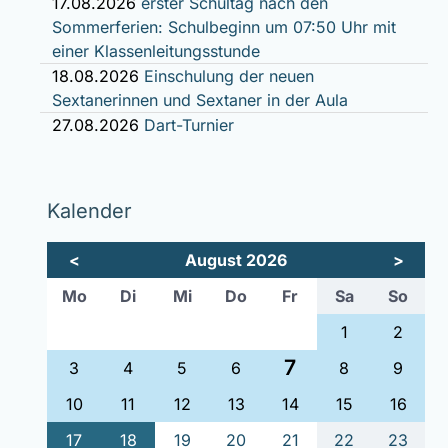
17.08.2026
erster Schultag nach den
Sommerferien: Schulbeginn um 07:50 Uhr mit
einer Klassenleitungsstunde
18.08.2026
Einschulung der neuen
Sextanerinnen und Sextaner in der Aula
27.08.2026
Dart-Turnier
Kalender
<
August 2026
>
ntag
enstag
ttwoch
nnerstag
eitag
mstag
nnta
Mo
Di
Mi
Do
Fr
Sa
So
1
2
7
3
4
5
6
8
9
10
11
12
13
14
15
16
17
18
19
20
21
22
23